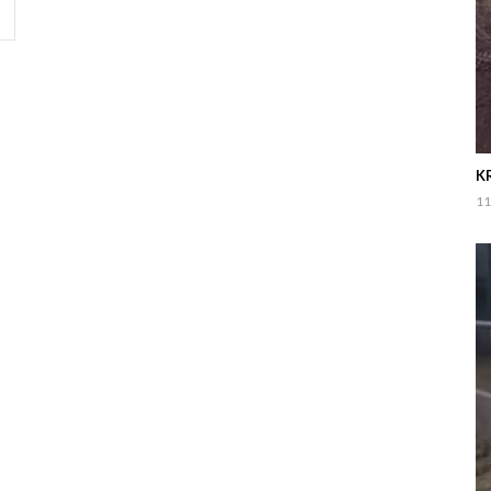
KR
11