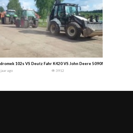
dromek 102s VS Deutz Fahr K420 VS John Deere 5090M VS Fendt 309
 jaar ago
3912