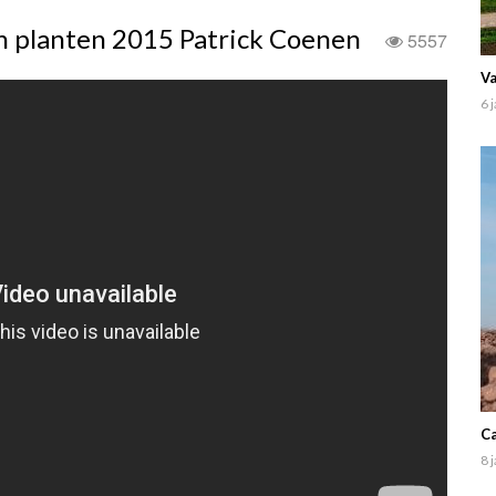
en planten 2015 Patrick Coenen
5557
Va
6 
Ca
8 