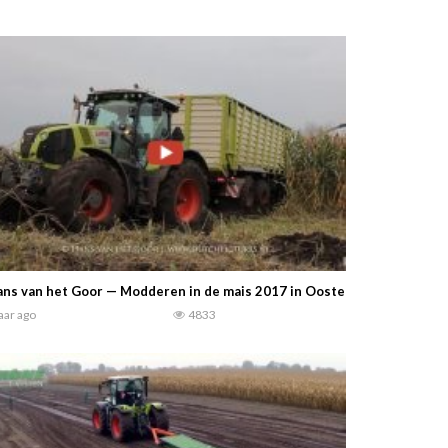
ns van het Goor — Modderen in de mais 2017 in Oosterwolde (GLD),loon
jaar ago
4833