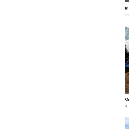
In
11
On
4 