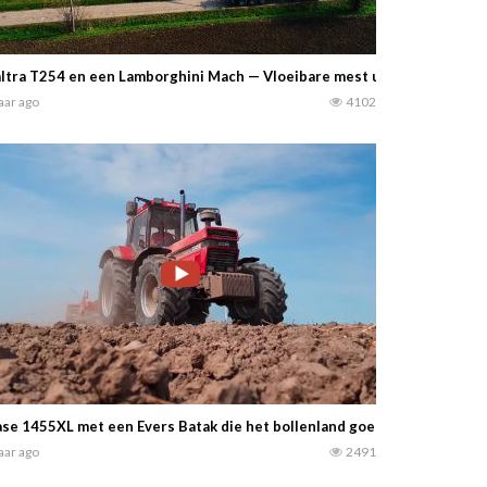
ltra T254 en een Lamborghini Mach — Vloeibare mest uitrijden in Itali
jaar ago
4102
se 1455XL met een Evers Batak die het bollenland goed diep aan het lo
jaar ago
2491