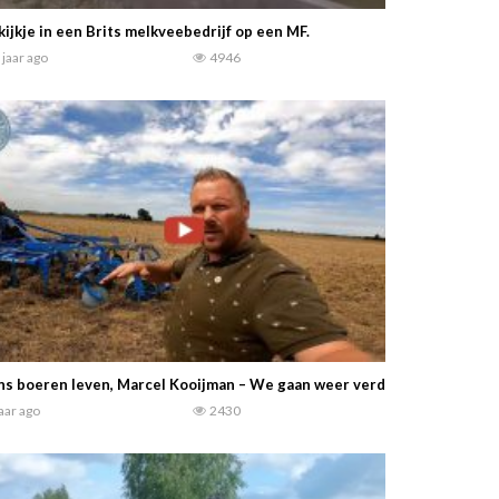
kijkje in een Brits melkveebedrijf op een MF.
 jaar ago
4946
s boeren leven, Marcel Kooijman – We gaan weer verder met de graan 
jaar ago
2430