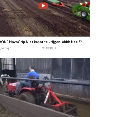
ONE NovoGrip Niet kapot te krijgen. ohhh Nee ??
 jaar ago
133034