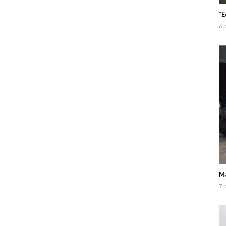
*
6 
Ma
7 