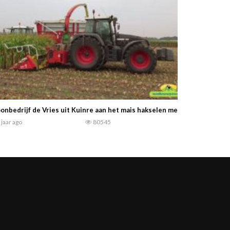
onbedrijf de Vries uit Kuinre aan het mais hakselen met Fendt trekk
 jaar ago
80545