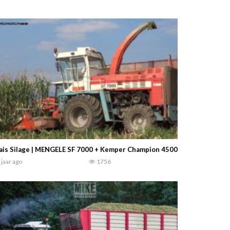
is Silage | MENGELE SF 7000 + Kemper Champion 4500 | Case + Same + 
 jaar ago
1756