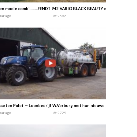
Een mooie combi …….FENDT 942 VARIO BLACK BEAUTY en een FENDT T
jaar ago
2582
arten Polet — Loonbedrijf W.Verburg met hun nieuwe giertank… De laa
jaar ago
2729