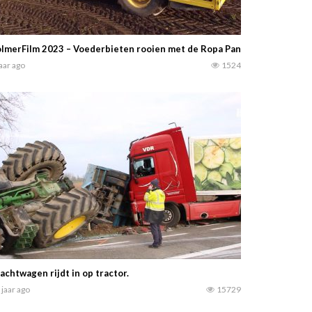
lmerFilm 2023 – Voederbieten rooien met de Ropa Panther rooier door 
jaar ago
1524
achtwagen rijdt in op tractor.
 jaar ago
15729