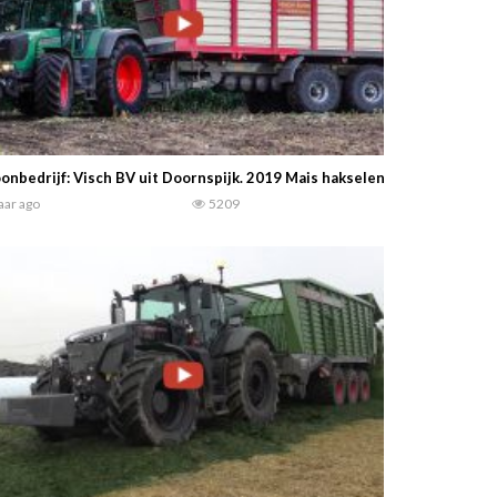
onbedrijf: Visch BV uit Doornspijk. 2019 Mais hakselen met een New 
jaar ago
5209