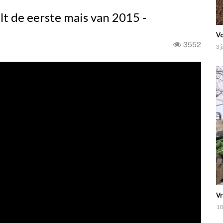
lt de eerste mais van 2015 -
Vo
3552
3 
Vr
10