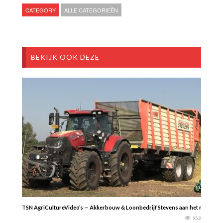
CATEGORY
ALLE CATEGORIEËN
BEKIJK OOK DEZE
TSN AgriCultureVideo’s — Akkerbouw & Loonbedrijf Stevens aan het mais hakse
952