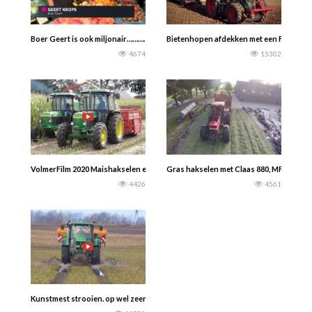
Boer Geert is ook miljonair……….
Bietenhopen afdekken met een Fendt 720
4674
15302
VolmerFilm 2020 Maishakselen en voeren……… Hoe het ook kan……- John Deere
Gras hakselen met Claas 880, MF 7495, C
4426
4561
Kunstmest strooien. op wel zeer natte percelen. ☆ John Deere 6330 & Claas Ari