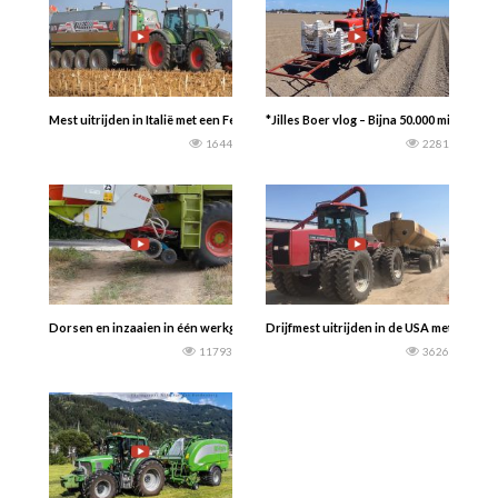
Mest uitrijden in Italië met een Fendt 718 + Valzelli Cubex 4 asser…… Agri Venet
*Jilles Boer vlog – Bijna 50.000 minikno
1644
2281
Dorsen en inzaaien in één werkgang………Een wereldprimeur bij de oogst van de
Drijfmest uitrijden in de USA met een 1
11793
3626