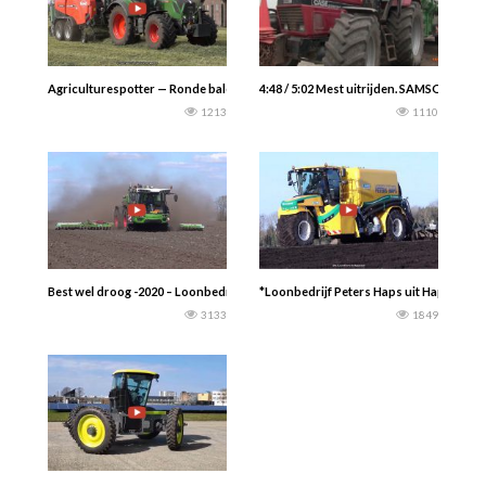
Agriculturespotter — Ronde balen persen en wikkelen in Uddel met een Fendt 3
4:48 / 5:02 Mest uitrijden. SAMSON FLE
1213
1110
Best wel droog -2020 – Loonbedrijf Meppelink bv Dalerveen. Vloeibare kun
*Loonbedrijf Peters Haps uit Haps aan 
3133
1849