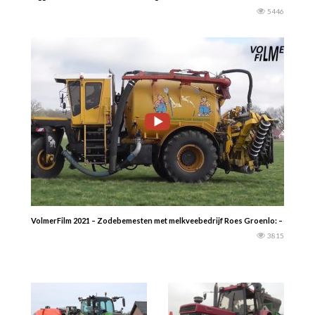
5446
VolmerFilm 2021 – Zodebemesten met melkveebedrijf Roes Groenlo: – Veenhuis
3815