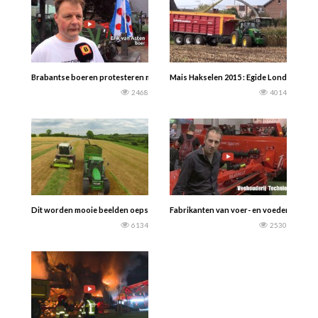
Brabantse boeren protesteren met Friese vlaggen — De Friese vlag wappert 
Mais Hakselen 2015 : Egide London, Claa
2468
4014
Dit worden mooie beelden oepsssss……..
Fabrikanten van voer- en voederwinning
6134
2530