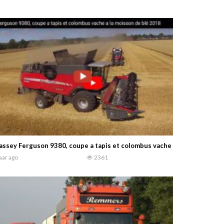
ssey Ferguson 9380, coupe a tapis et colombus vache a la moisson de 
jaar ago
2361