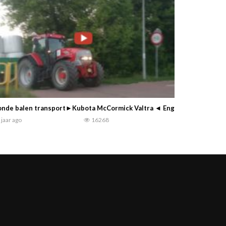
nde balen transport►Kubota McCormick Valtra ◄ Engine Sound !!!!
 jaar ago
16268