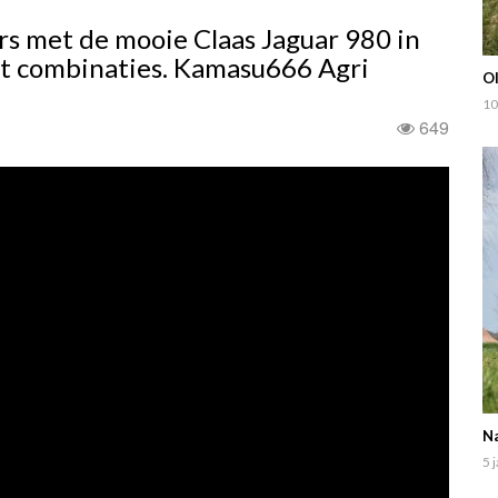
s met de mooie Claas Jaguar 980 in
dt combinaties. Kamasu666 Agri
O
10
649
Na
5 