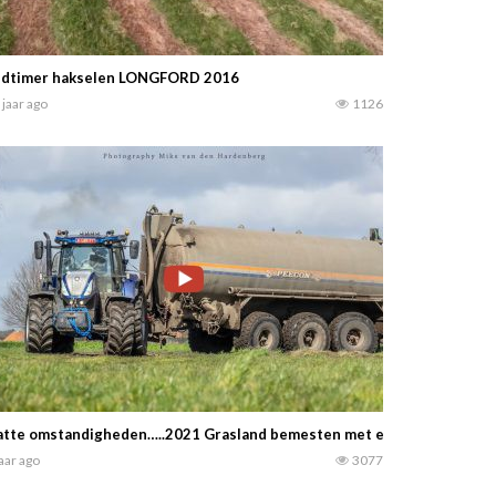
ldtimer hakselen LONGFORD 2016
 jaar ago
1126
tte omstandigheden…..2021 Grasland bemesten met een New Holland T
jaar ago
3077