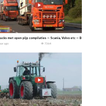
ucks met open pijp compilaties — Scania, Volvo etc — Berry Haddeman
jaar ago
7364