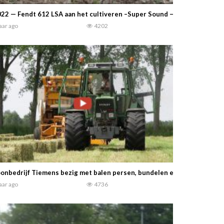
22 — Fendt 612 LSA aan het cultiveren –Super Sound — Turbo, open pi
jaar ago
4202
onbedrijf Tiemens bezig met balen persen, bundelen en ophalen 2022 m
jaar ago
4736