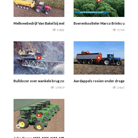
Melkveebedrijf Van Bakel bij melkveebedrijf Verhagen mais aan het inkuilen Cl
Boerenkoolteler Marco Brinks uit het N
6488
3744
Bulldozer over wankele brug zonder machinist. Kijken of dat lukt
Aardappels rooien onder droge omstand
19909
2460