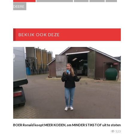
DEERE
BEKIJK OOK DEZE
BOER Ronald koopt MEER KOEIEN, om MINDER STIKSTOF uit te stoten. Hij deed z
523