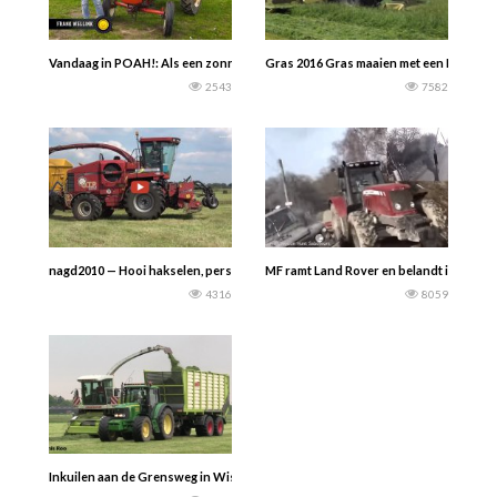
Vandaag in POAH!: Als een zonnetje loopt deze Porsche Diesel Junior 108 van 
Gras 2016 Gras maaien met een Krone Bi
2543
7582
nagd2010 — Hooi hakselen, persen en laden met Case IH CHX520 en BB9080 doo
MF ramt Land Rover en belandt in de sloo
4316
8059
Inkuilen aan de Grensweg in Wissel. Door loonbedrijf G. Foks & Loonbedrijf 