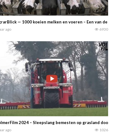
rarBlick — 1000 koeien melken en voeren – Een van de grootste melkc
jaar ago
6930
lmerFilm 2024 – Sleepslang bemesten op grasland door loonbedrijf Po
jaar ago
1026