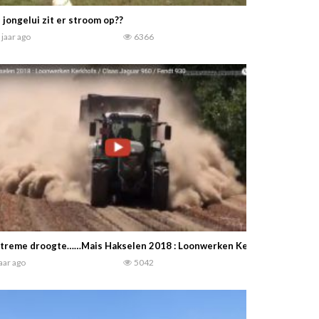
 jongelui zit er stroom op??
 jaar ago
6366
treme droogte……Mais Hakselen 2018 : Loonwerken Kerkhofs / Claas J
jaar ago
5042