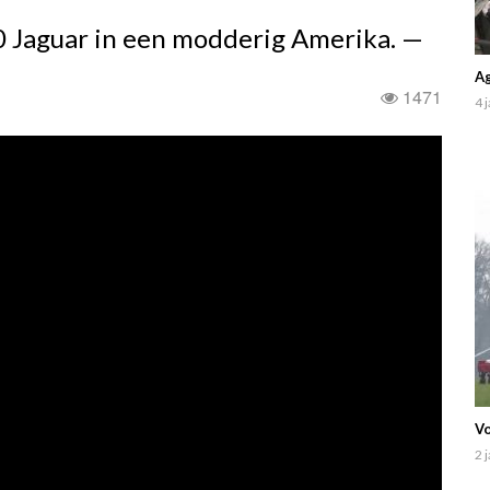
0 Jaguar in een modderig Amerika. —
Ag
1471
4 
Vo
2 