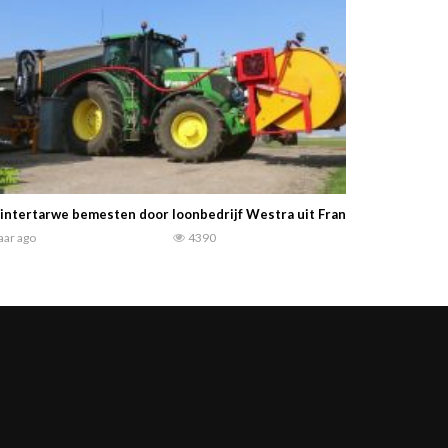
ntertarwe bemesten door loonbedrijf Westra uit Franeker John Deere
jaar ago
4390