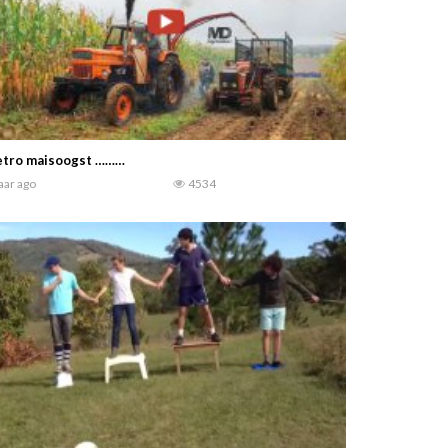
etro maisoogst ………
jaar ago
4534