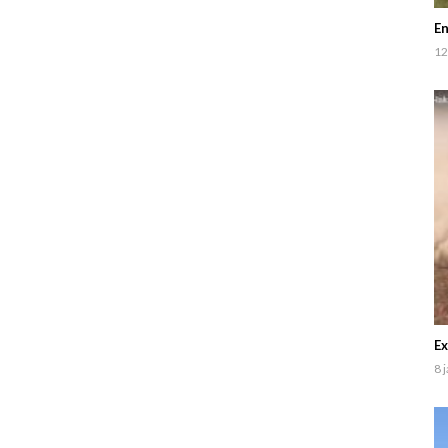
En
12
Ex
8 