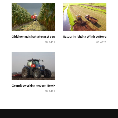
Oldtimer mais hakselen met een International 1255XL + 3-rijige hakselaar en e
Natuurinrichting Wilnisse Bovenlanden
1431
4828
Grondbewerking met een New Holland T8040 en Kuhn HR 6004
2421