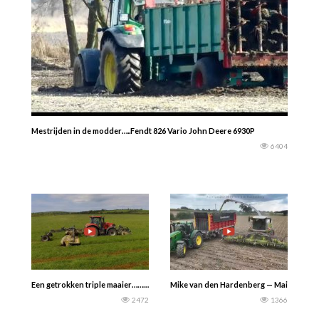
Mestrijden in de modder…..Fendt 826 Vario John Deere 6930P
6404
Een getrokken triple maaier…………10 meter breed. Case ih 240 trekker……GRA
Mike van den Hardenberg — Mais 2022– L
2472
1366