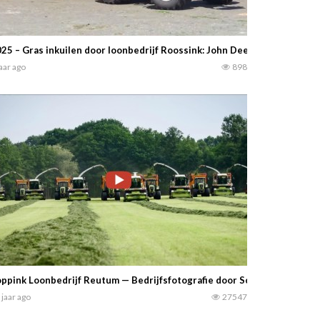
25 – Gras inkuilen door loonbedrijf Roossink: John Deere 7450i haksel
jaar ago
898
ppink Loonbedrijf Reutum — Bedrijfsfotografie door Scholten Linde Fo
 jaar ago
27547