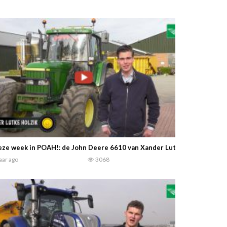
ze week in POAH!: de John Deere 6610 van Xander Lutke Holzik uit Ens
jaar ago
3068