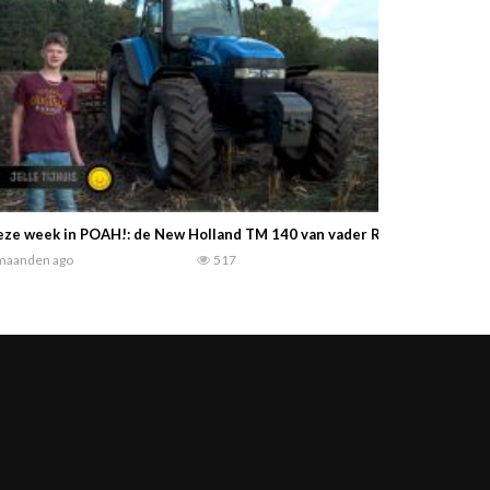
ze week in POAH!: de New Holland TM 140 van vader Richard en zoon Jell
maanden ago
517