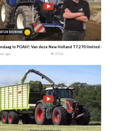
ndaag in POAH!: Van deze New Holland T7.270 limited edition zijn er
jaar ago
3726