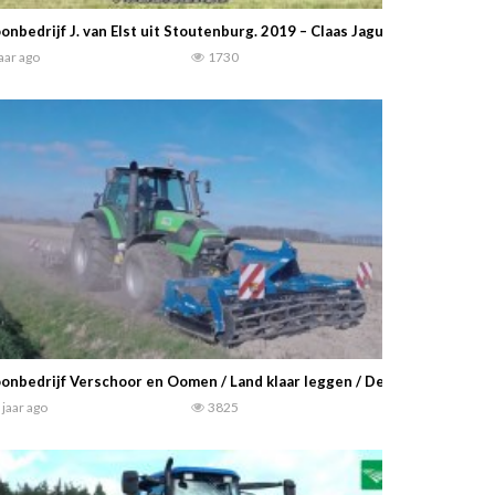
onbedrijf J. van Elst uit Stoutenburg. 2019 – Claas Jaguar 960 + Fendt
jaar ago
1730
onbedrijf Verschoor en Oomen / Land klaar leggen / Deutz Agrotron M6
 jaar ago
3825