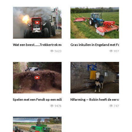
Wat een beest…….Trekkertrek met de Volvo BM 810 met een V12 motor. ‘Red Roo
Gras inkuilen in Engeland met Ford trekke
5623
937
Spelen met een Fendt op een militair oefenterrein in Duitsland. — Fendt TV
Nlfarming — Robin heeft de eerste nieu
9478
747