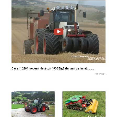
Case ih 2294 met een Hesston 4900 BigBaler aan de limiet………..
2433