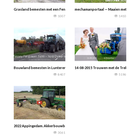
Grasland bemesten met een Fendt 210 Vario TMS en Kirchner mesttank in Ramsa
mechamanportaal — Maaien met de elektri
1007
1410
Bouwland bemesten in Lunteren met een Massey Ferguson 7618 Dyna-VT van W.
14-08-2015 Trouwen met de Trekker in B
8407
5196
2022 Appingedam. Akkerbouwbedrijf Jan Hofman persen van hooi met de John 
3061