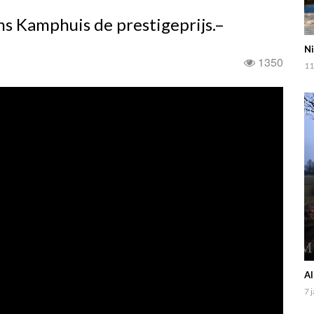
ns Kamphuis de prestigeprijs.–
Ni
1350
11
Al
7 