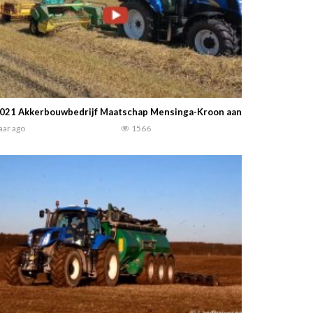
021 Akkerbouwbedrijf Maatschap Mensinga-Kroon aan het stropersen 
jaar ago
1566