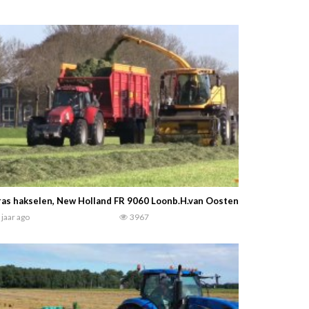
as hakselen, New Holland FR 9060 Loonb.H.van Oosten.– Tonnie Stam
 jaar ago
3967