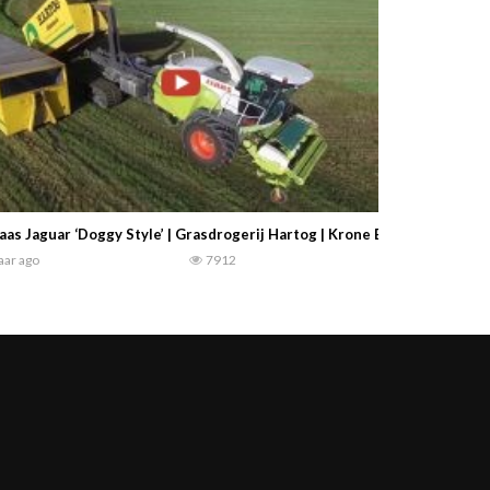
aas Jaguar ‘Doggy Style’ | Grasdrogerij Hartog | Krone Big M 420 & RO
jaar ago
7912