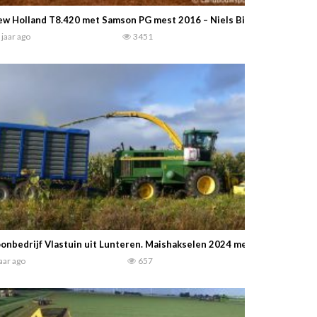
w Holland T8.420 met Samson PG mest 2016 – Niels Bie’s Maskinstati
 jaar ago
3451
onbedrijf Vlastuin uit Lunteren. Maishakselen 2024 met een John Deer
jaar ago
657