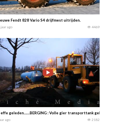
euwe Fendt 828 Vario S4 drijfmest uitrijden.
 jaar ago
4469
 effe geleden……BERGING : Volle gier transporttank gekanteld in Eem
jaar ago
2182