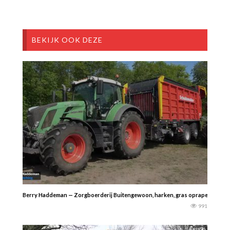
BEKIJK OOK DEZE
Berry Haddeman — Zorgboerderij Buitengewoon, harken, gras oprapen en inkuile
991