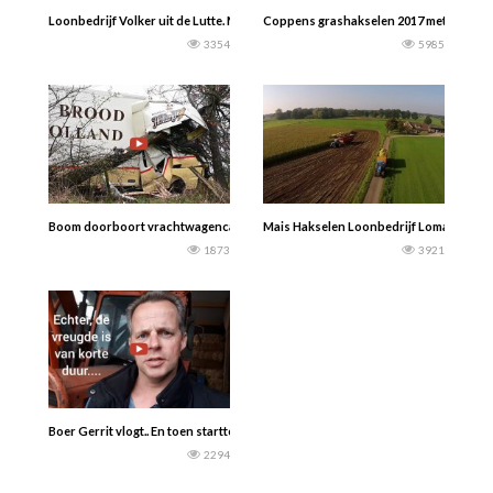
Loonbedrijf Volker uit de Lutte. Met een Case IH Puma 140 en een Lely Welger
Coppens grashakselen 2017 met New-Hol
3354
5985
Boom doorboort vrachtwagencabine bij ongeluk op A58- De vrachtwagenchauff
Mais Hakselen Loonbedrijf Loman Lutte
1873
3921
Boer Gerrit vlogt.. En toen startte de Renault niet meer…Wat nu???
2294