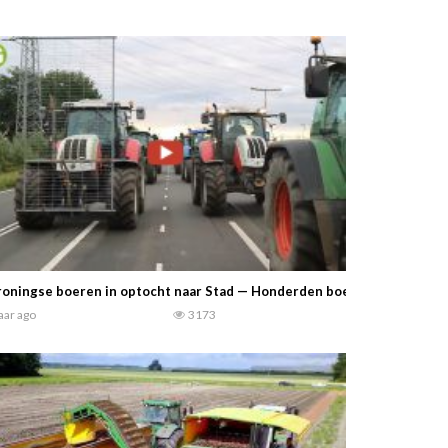
oningse boeren in optocht naar Stad — Honderden boeren protestere
jaar ago
3173