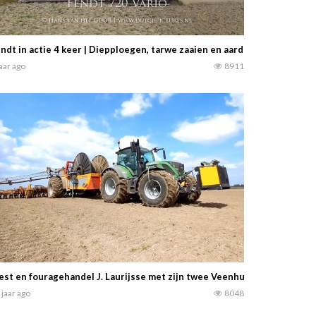
ndt in actie 4 keer | Diepploegen, tarwe zaaien en aardappelen poten |
jaar ago
8911
st en fouragehandel J. Laurijsse met zijn twee Veenhuis Rotomax mes
 jaar ago
8048