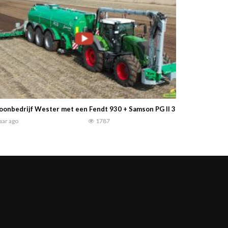
oonbedrijf Wester met een Fendt 930 + Samson PG II 31 – Bouwland 
jaar ago
1787