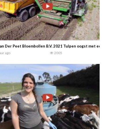
an Der Peet Bloembollen B.V. 2021 Tulpen oogst met een Fendt 724 v
jaar ago
2005