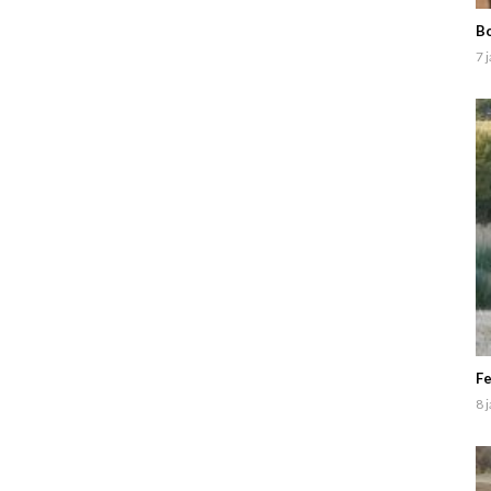
Bo
7 
Fe
8 