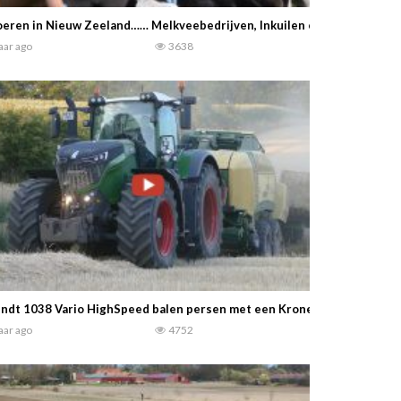
eren in Nieuw Zeeland…… Melkveebedrijven, Inkuilen etc — Travel To 
jaar ago
3638
ndt 1038 Vario HighSpeed balen persen met een Krone Big Pack 4X4 B
jaar ago
4752