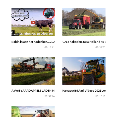
Robin in aan het nadenken……Gras maaien of laten staan? Hoe staat de mais er
Gras hakselen, New Holland FR 9060 Loo
1231
3970
AaVeBe AARDAPPELS LADEN MET EEN VOLVO EW 160 C –jans eising
Kamasu666 Agri Videos 2021 Loonbedrijf 
5714
1518