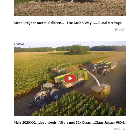
Mest uitrijden met muildieren……The Amish Way…….. Rural Heritage
1104
Mais 2020 XXL…..Loonbedrijf Stolz met 10x Claas ….Claas Jaguar 980 & 960 hak
2876