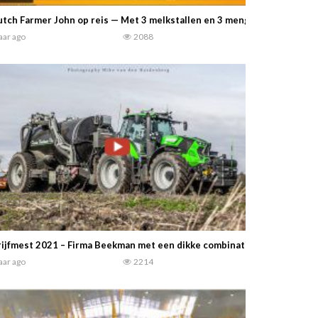
tch Farmer John op reis — Met 3 melkstallen en 3 mengwagens weet dit 
jaar ago
2088
ijfmest 2021 – Firma Beekman met een dikke combinatie, een Deutz-Fa
jaar ago
2214