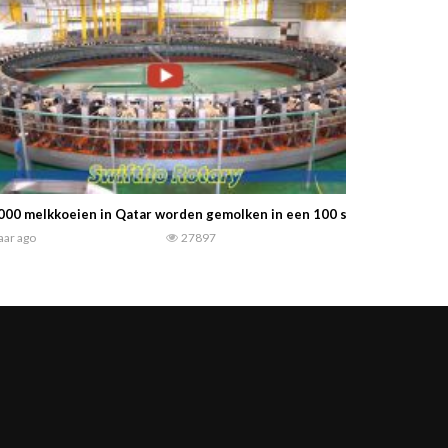
000 melkkoeien in Qatar worden gemolken in een 100 stand draaimelks
jaar ago
27897