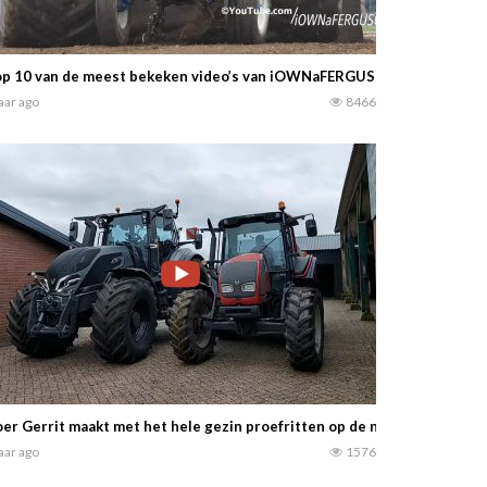
op 10 van de meest bekeken video’s van iOWNaFERGUSON in Denema
jaar ago
8466
er Gerrit maakt met het hele gezin proefritten op de nieuwste Valtra 
jaar ago
1576