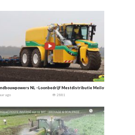
ndbouwpowers NL –Loonbedrijf Mestdistributie Meilof Smilde met deze
jaar ago
2881