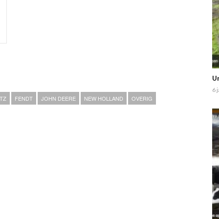
Un
6 
TZ
FENDT
JOHN DEERE
NEW HOLLAND
OVERIG