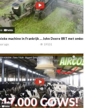
ieke machine in Frankrijk … John Deere 8RT met omkeer inrichting —
jaar ago
19101