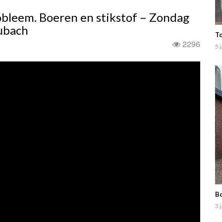
obleem. Boeren en stikstof – Zondag
ubach
T
2296
5 
Bo
3 