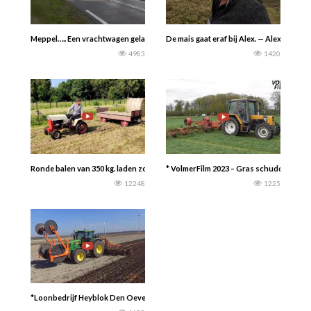
Meppel….. Een vrachtwagen geladen met zand botst met een personenauto..
De mais gaat eraf bij Alex. — Alex the D
4983
1420
Ronde balen van 350 kg. laden zonder voorlader….Zo doen we dat……Carsten 
* VolmerFilm 2023 – Gras schudden Rena
12248
1225
*Loonbedrijf Heyblok Den Oever aan het sleepslangen 2020 met John Deere