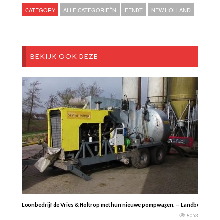
CATEGORY
ALLE CATEGORIEËN
FENDT
NEW HOLLAND
BEKIJK OOK DEZE
Loonbedrijf de Vries & Holtrop met hun nieuwe pompwagen. — Landbouwpow
8063