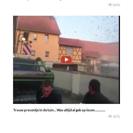
2641
Trouw presentje in de tuin… Was altijd al gek op lezen………….
1872