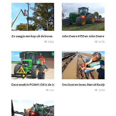
Zo zaag je een kop uit de boom.
John Deere 4755 en John Deere 4955 T
5306
3678
Deze week in POAH!: Dit is de John Deere 6520 van akkerbouwbedrijf Vollebregt
Ons boeren leven, Marcel Kooijman — Re
676
1299