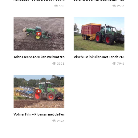
553
2586
John Deere 4560 kan wel wat frontgewichten gebruiken…………
Visch BV inkuilen met Fendt 916 open pij
3321
7946
VolmerFilm – Ploegen met de Fendt Vario 820 trekker en Lemken Juwel 4-schaa
2876