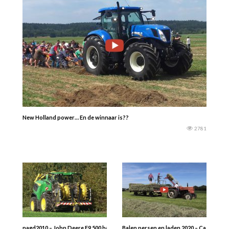
New Holland power… En de winnaar is??
2781
nagd2010 – John Deere F9 500 hakselaar demo tour icm de nieuwe Krampe Radi
Balen persen en laden 2020 – Case Intern