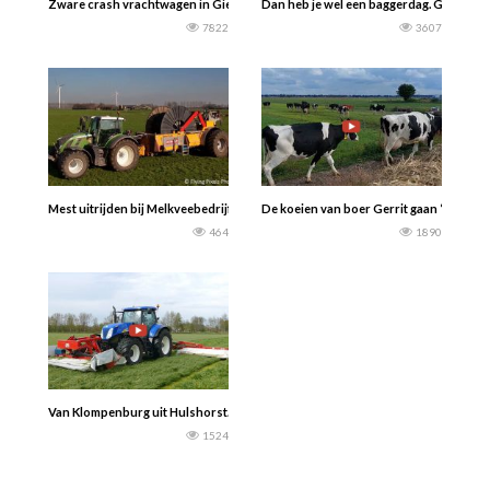
Zware crash vrachtwagen in Gieten — H Meter
Dan heb je wel een baggerdag. Graafmach
7822
3607
Mest uitrijden bij Melkveebedrijf J. Buijs v.o.f door Loonbedrijf De Regt b.
De koeien van boer Gerrit gaan ‘s-nachts
464
1890
Van Klompenburg uit Hulshorst. Gras maaien 2021 met een New Holland T7040 me
1524