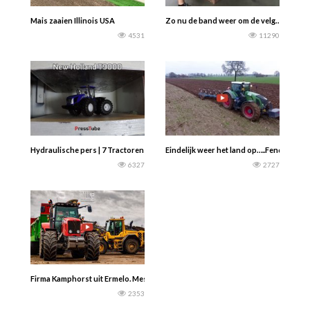
Mais zaaien Illinois USA
Zo nu de band weer om de velg………..
4531
11290
Hydraulische pers | 7 Tractoren Fendt, Case, New Holland, 2 x John Deere, en 2
Eindelijk weer het land op…..Fendt 930
6327
2727
Firma Kamphorst uit Ermelo. Mest strooien 2020 met een Massey Ferguson 64
2353