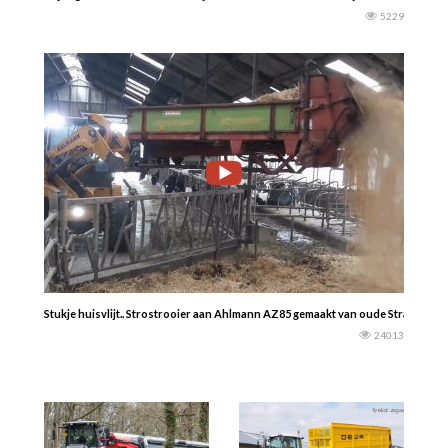
5229
Stukje huisvlijt.. Strostrooier aan Ahlmann AZ85 gemaakt van oude Strautman
24013