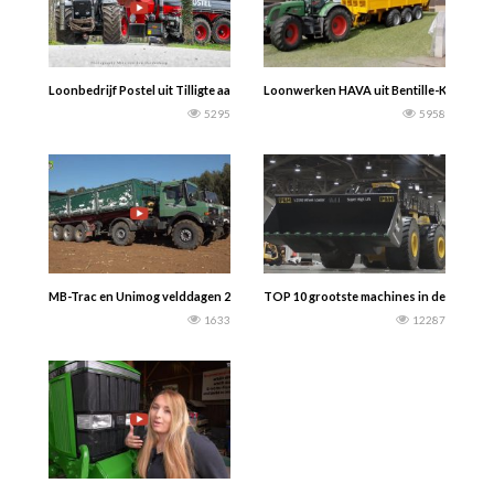
Loonbedrijf Postel uit Tilligte aan het bouwland bemesten 2021 met een zwar
Loonwerken HAVA uit Bentille-Kaprijke 
5295
5958
MB-Trac en Unimog velddagen 2022 – Maïs- en bietenoogst – Trekkerweb.nl
TOP 10 grootste machines in de wereld
1633
12287