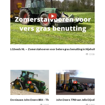
LGSeeds NL — Zomerstalvoeren voor betere gras benutting in Nijeholtpade.. Me
1518
De nieuwe John Deere 8RX – The Green Beast! – één van de eerste die in Europa
John Deere 7700 van Jelle Dijselhof voo
2160
6765