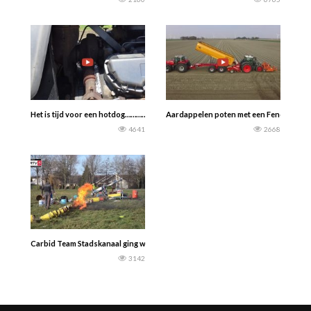
Het is tijd voor een hotdog…………………..
Aardappelen poten met een Fendt 724 va
4641
2668
Carbid Team Stadskanaal ging weer helemaal los. -RTV Stadskanaal-
3142