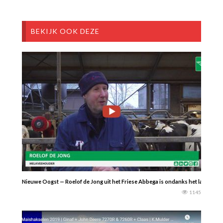
BEKIJK OOK DEZE
Nieuwe Oogst — Roelof de Jong uit het Friese Abbega is ondanks het lastige jaa
1145