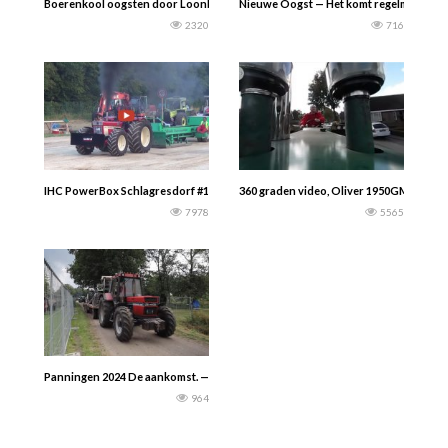
Boerenkool oogsten door Loonbedrijf Damen uit Terheijden met hun Ploeger 
Nieuwe Oogst — Het komt regelmatig voor
2320
716
IHC PowerBox Schlagresdorf #1246 XL / ZT403 / 1455 / MB Trac — FilmDich
360 graden video, Oliver 1950GM. Rondri
7978
5565
Panningen 2024 De aankomst. — Armand
964