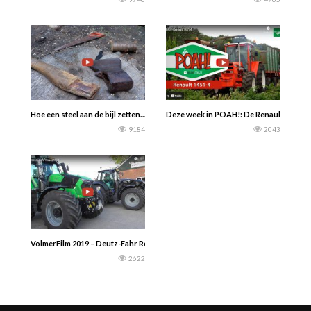
Hoe een steel aan de bijl zetten……..
Deze week in POAH!: De Renault 1451-4 v
9184
2043
VolmerFilm 2019 – Deutz-Fahr Roadshow bij mechanisatiebedrijf Goering in Haak
2622