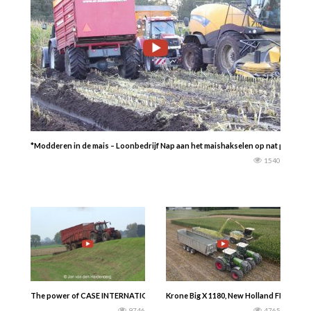
*Modderen in de mais – Loonbedrijf Nap aan het maishakselen op nat perceel 
1540
The power of CASE INTERNATIONAL 1455 XL Sound. -Jan van den Hardenberg
Krone Big X 1180, New Holland FR920 en 
9746
4765