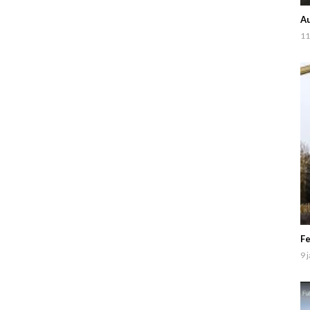
Au
11
Fe
9 