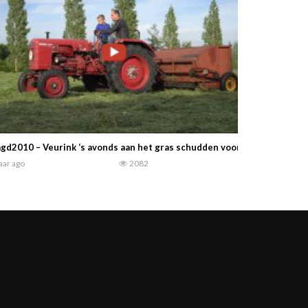
gd2010 – Veurink ‘s avonds aan het gras schudden voor hooi met hun 
jaar ago
2082