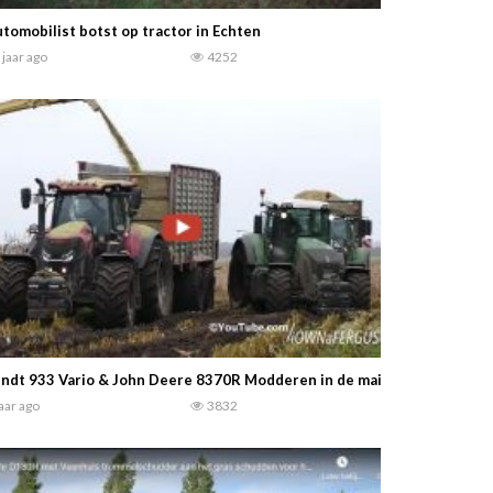
tomobilist botst op tractor in Echten
 jaar ago
4252
ndt 933 Vario & John Deere 8370R Modderen in de mais 2017 Denema
jaar ago
3832