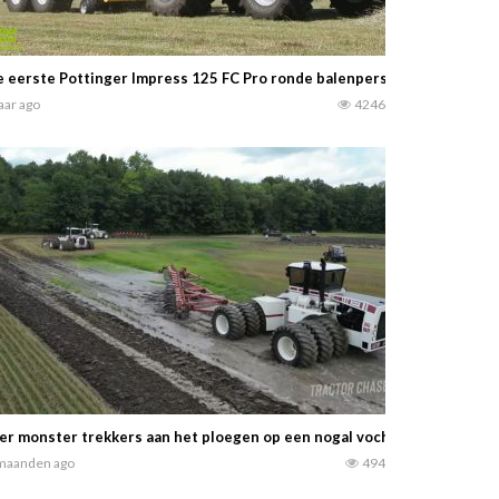
 eerste Pottinger Impress 125 FC Pro ronde balenpers in Friesland… Lo
jaar ago
4246
er monster trekkers aan het ploegen op een nogal vochtig perceel. Tr
maanden ago
494