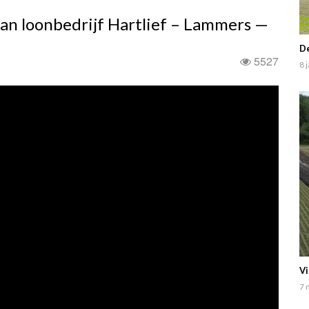
an loonbedrijf Hartlief – Lammers —
De
5527
8 
Vi
7 