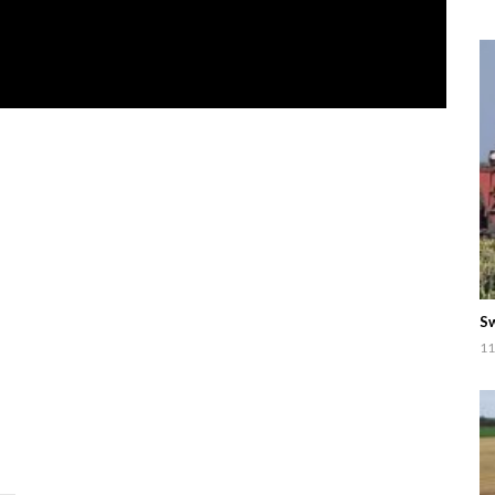
Sw
11