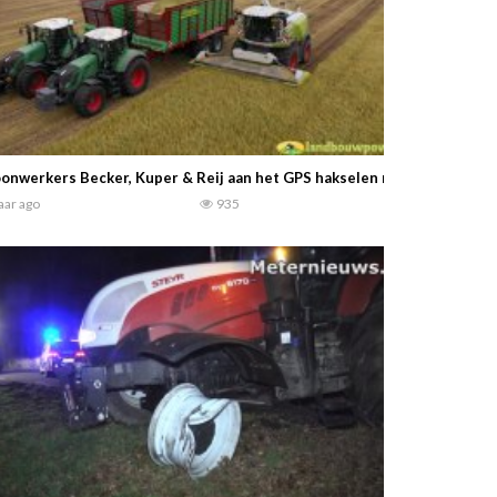
onwerkers Becker, Kuper & Reij aan het GPS hakselen met een Claas J
jaar ago
935