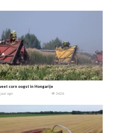
eet corn oogst in Hongarije
 jaar ago
3626