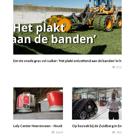
Eerste snede gras vol suiker: ‘Het plakt ontzettend aan de banden’ In het Fri
372
Lely Center Heerenveen – Nooit meer zonder Lely Vector- Jorrick Tromp – Haal 
Op bezoek bij de Zuidberg in Ens (NOP)
1069
783