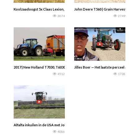
Koolzaadoogst 5x Claas Lexion, 2x New Holland, 1x Deutz Fahr
John Deere T560 | Grain Harvesting | Re
3074
2749
2017 | New Holland T7030, T6030 + TS100 | Eerste snede | Grasoogst | Bidding
Jilles Boer — Het laatste perceel aardap
4512
1738
Alfalfa inkuilen in de USA met John Deere CaseIh en Oxbo hark…
4086