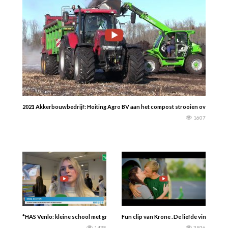
2021 Akkerbouwbedrijf: Hoiting Agro BV aan het compost strooien over de vo
1607
*HAS Venlo: kleine school met grote ambitie…… Open dag voor aspirant-stude
Fun clip van Krone . De liefde vindt z
1438
3916