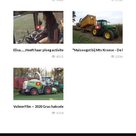
Elisa……Heeft haar ploeg activiteiten vastgelegd……..
*Maisoogst bij Mts Kroese – De kanten 
4313
2336
VolmerFilm — 2020 Gras hakselen in november – Gras inkuilen door loonbedrijf 
1714