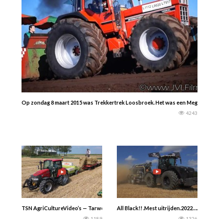
Op zondag 8 maart 2015 was Trekkertrek Loosbroek. Het was een Mega Trekker
4243
TSN AgriCultureVideo’s — Tarwe stro persen 2023 met de Claas Markant 65 e
All Black!! .Mest uitrijden.2022….. Claa
1189
1326