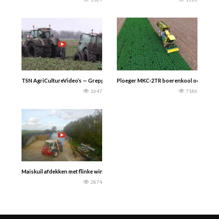
TSN AgriCultureVideo’s — Greppels frezen en vastzitten in het bietenland om a
Ploeger MKC-2TR boerenkool oogsten / 
1647
7186
Maiskuil afdekken met flinke wind.. Bekijk hoe lastig de wind af en toe was. | Ti
2874