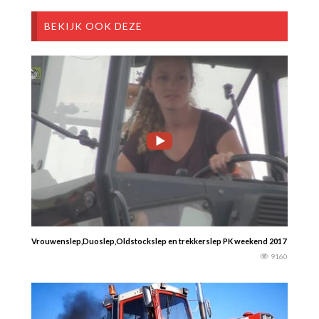
BEKIJK OOK DEZE
Vrouwenslep,Duoslep,Oldstockslep en trekkerslep PK weekend 2017 Trekke
9160