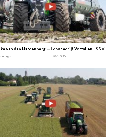
ke van den Hardenberg — Loonbedrijf Vortallen L&S uit Haren. Fendt 9
jaar ago
3035