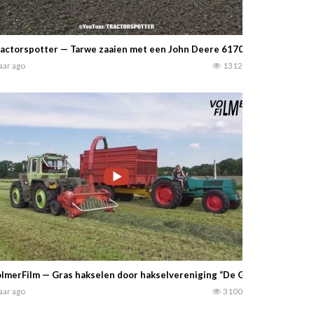
actorspotter — Tarwe zaaien met een John Deere 6170Rmet een Fentu
jaar ago
1312
lmerFilm — Gras hakselen door hakselvereniging “De Glimlach”. 2x MB-
jaar ago
3100