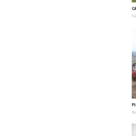
GP
5 
P
6 