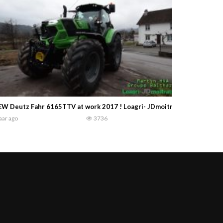
W Deutz Fahr 6165TTV at work 2017 ! Loagri- JDmoitrack HD
jaar ago
3736