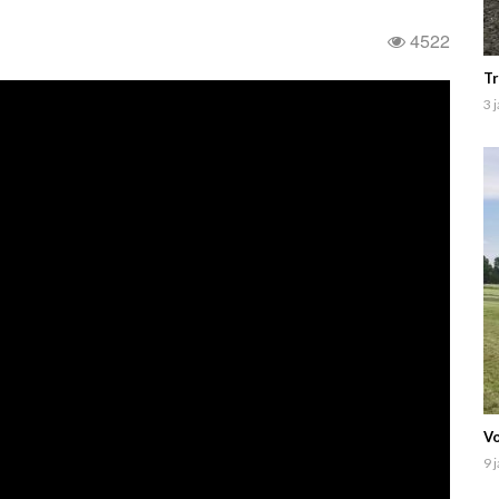
4522
Tr
3 
Vo
9 