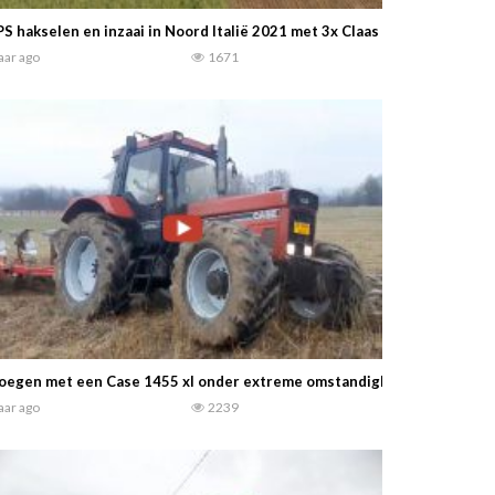
S hakselen en inzaai in Noord Italië 2021 met 3x Claas Jaguar en Deut
jaar ago
1671
loegen met een Case 1455 xl onder extreme omstandigheden …… Soun
jaar ago
2239