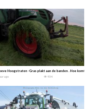
eve Hoogstraten -Gras plakt aan de banden . Hoe komt dat? – Wat een
jaar ago
934