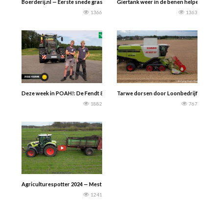
Boerderij.nl — Eerste snede gras 2023 — Bij melkveebedrijf ‘t Oostenenk in Alme
Giertank weer in de benen helpen.
1366
1363
Deze week in POAH!: De Fendt 824 Vario van melkveebedrijf De Vosseboer uit D
Tarwe dorsen door Loonbedrijf De Regt 
1882
767
Agriculturespotter 2024 — Mest strooien in Garderen met een Claas Arion 550
1241