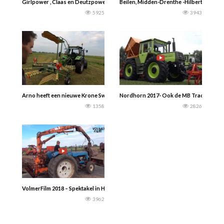
Girlpower , Claas en Deutzpower bij de Maisoogst 2016 (sound)
Beilen, Midden-Drenthe -Hilberts Blo
5925
3943
Arno heeft een nieuwe Krone Swadro S460 hark. Waarom toch? — Around Arn
Nordhorn 2017- Ook de MB Trac fans was
1358
2826
VolmerFilm 2018 – Spektakel in Halle, mais hakselen met nostalgische machines
3962