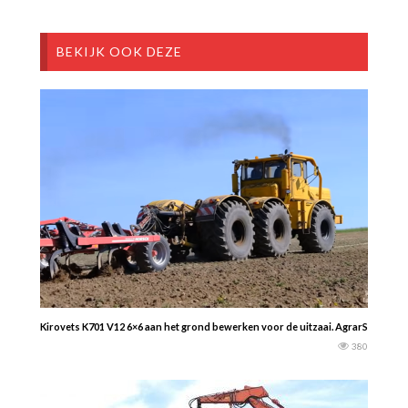
BEKIJK OOK DEZE
Kirovets K701 V12 6×6 aan het grond bewerken voor de uitzaai. AgrarShots E
380