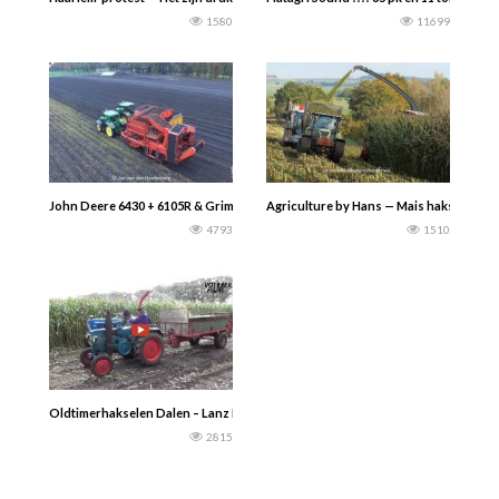
1580
11699
John Deere 6430 + 6105R & Grimme | Aardappels rooien | DJI | Uddel | Jan van
Agriculture by Hans — Mais hakselen 2024
4793
1510
Oldtimerhakselen Dalen – Lanz Bulldog D1706, Ford 5000 & Mengele -VolmerFi
2815