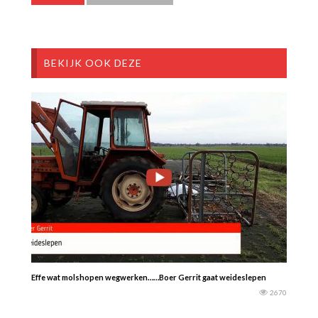
BEKIJK OOK DEZE
Effe wat molshopen wegwerken……Boer Gerrit gaat weideslepen
2670