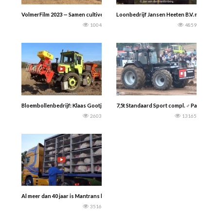
VolmerFilm 2023 — Samen cultiveren in Zeldam- International, Case ih en Deutz
Loonbedrijf Jansen Heeten B.V. met een
1004
4859
Bloembollenbedrijf: Klaas Gootjes uit Dirkshorn..Gladiolen planten met een M
7,5t Standaard Sport compl. ♂ Panten 20
2603
13165
Al meer dan 40 jaar is Mantrans bv uw logistieke partner in pluimveetransport
3516