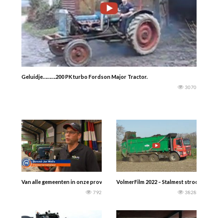
Geluidje……….200 PK turbo Fordson Major Tractor.
3070
Van alle gemeenten in onze provincie heeft Westerwolde de meeste trekkers pe
VolmerFilm 2022 – Stalmest strooien op
792
3828