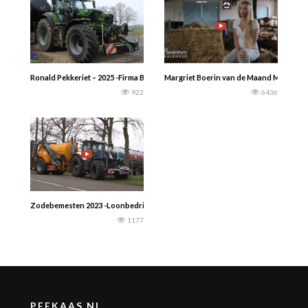
Ronald Pekkeriet – 2025 -Firma Beekman Vaassen aan het zodebemesten met ee
Margriet Boerin van de Maand Maart is fa
922
6436
Zodebemesten 2023 -Loonbedrijf H.Brand uit Staphorst met een New Holland T
1177
PEEKAAS.NL