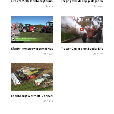
Gras 2025 : Bij loonbedrijf Kuunders in Deurne wordt gehakseld met de nieuwe 
Berging over de kop geslagen mestwagen
831
5418
Klanten mogen ervaren wat Massey Ferguson 8S – DYNA-VT – DYNA-7- DYNA E
Tractor Carraro met Special Effect
1946
4182
Loonbedrijf Westhoff -Zonnebloemenoogst 2021 met een Claas Lexion 7600 Ter
3131