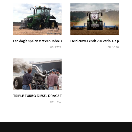
Een dagje spelen met een John Deere 7830 met Tracks .
De nieuwe Fendt 700 Vario. De perfection
2722
6030
TRIPLE TURBO DIESEL DRAGSTER aan het opwarmen.
5767