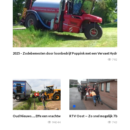
2025 – Zodebemesten door loonbedrijf Poppink met een Vervaet Hydro Trike 1
792
Oud Nieuws….. Effe een vrachtwagen weer op de weg zetten……… Putten in bee
RTV Oost — Zo snel mogelijk 7 bier atten
94044
743