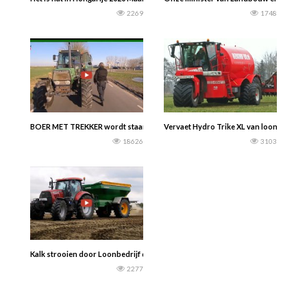
2269
1748
BOER MET TREKKER wordt staande gehouden! Wat nu weer………?? Traffic Ca
Vervaet Hydro Trike XL van loonbedrijf 
18626
3103
Kalk strooien door Loonbedrijf de Regt BV met een Case IH Puma 160 CVX & Ku
2277