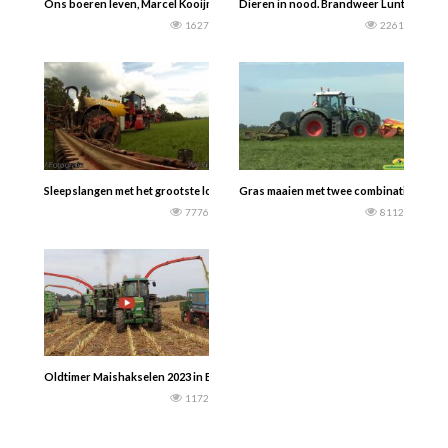
Ons boeren leven, Marcel Kooijman Vlog — Deze week laat ik de bewaring van 
Dieren in nood. Brandweer Lunteren is op
1627
2261
Sleepslangen met het grootste loonbedrijf van Brabant Jennissen uit Den Dung
Gras maaien met twee combinaties van 
7776
8112
Oldtimer Maishakselen 2023 in Emersacker (Duitsland) met Mengele, Kemper, 
1172