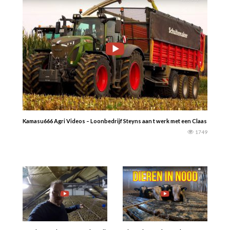
Kamasu666 Agri Videos – Loonbedrijf Steyns aan t werk met een Claas Jaguar 9
1749