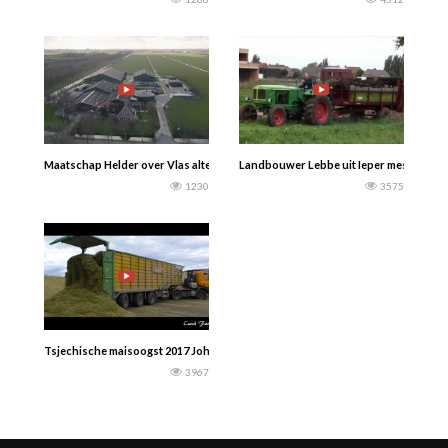
Maatschap Helder over Vlas alternatief-kalk in de boxen. ‘‘Met kalk merken we
Landbouwer Lebbe uit Ieper mest uitrijd
1230
3575
Tsjechische maisoogst 2017 John Deere 8800i, 3x Tatra Phoenix Agro + Joskin
3967