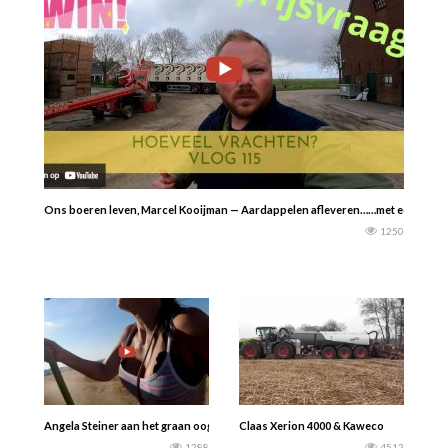
Ons boeren leven, Marcel Kooijman — Aardappelen afleveren……met een prijs
1250
Angela Steiner aan het graan oogsten met een Claas Lexion 750
Claas Xerion 4000 & Kaweco
1288
4512