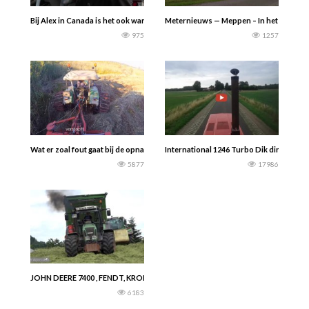
Bij Alex in Canada is het ook warm daarom ventilatoren in de stal. — Alex the 
Meternieuws — Meppen – In het Drentse M
975
1257
Wat er zoal fout gaat bij de opnames.
International 1246 Turbo Dik ding !!!!
5877
17986
JOHN DEERE 7400 , FENDT, KRONE etc aan het hakselen .
6183