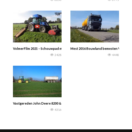
VolmerFilm 2021 – Schouwpad maaien door loonbedrijf Fuhler Emmen met de Ne
Mest 2016 Bouwland bemesten Vervaet H
2428
4448
Vastgereden John Deere 8200 & 7430 – Kaweco & Stapel 20 000l
4316