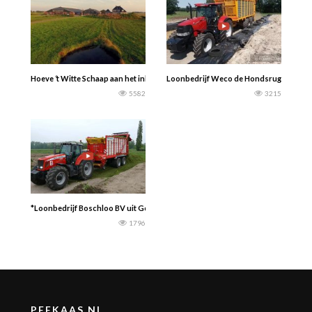
Hoeve ‘t Witte Schaap aan het inkuilen.
Loonbedrijf Weco de Hondsrug aan het 
5582
3215
*Loonbedrijf Boschloo BV uit Gorssel – Gras hakselen 2021 : Claas Jaguar 870
1796
PEEKAAS.NL