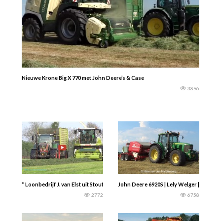
Nieuwe Krone Big X 770 met John Deere’s & Case
3896
* Loonbedrijf J. van Elst uit Stoutenburg 2019 | Gras hakselen | ‘Red Nose’ Fen
John Deere 6920S | Lely Welger | Loonbed
2772
6758