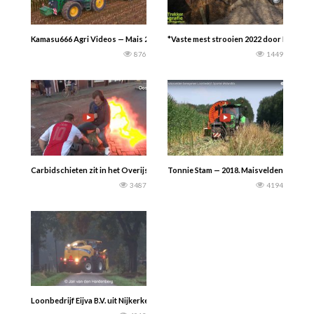
Kamasu666 Agri Videos — Mais 2023 -Loonbedrijf Otto Hamester. Claas Jaguar 
*Vaste mest strooien 2022 door Loonwer
876
1449
Carbidschieten zit in het Overijsselse DNA. Vandaag gingen we langs in Kampe
Tonnie Stam — 2018. Maisvelden beregene
3487
4194
Loonbedrijf Eijva B.V. uit Nijkerkerveen : Mais hakselen ‘s ochtends vroeg im