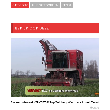
CATEGORY
ALLE CATEGORIEËN
FENDT
BEKIJK OOK DEZE
Bieten rooien met VERVAET 617 op Zuidberg Westtrack. Loonb.Tamminga. -To
2933