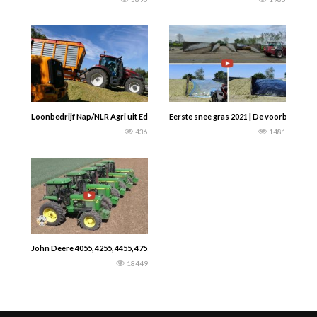
Loonbedrijf Nap/NLR Agri uit Ede aan het hakselen met een : New Holland FR550
Eerste snee gras 2021 | De voorbereidin
436
1481
John Deere 4055, 4255, 4455, 4755 & 4955 tractors
18449