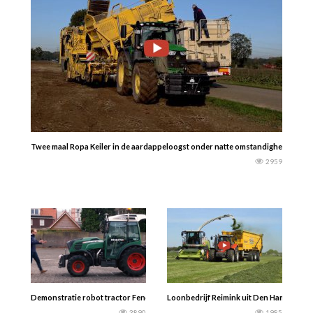
Twee maal Ropa Keiler in de aardappeloogst onder natte omstandigheden en 2 
2959
Demonstratie robot tractor Fendt – Abemec -Landbouwfilmpjes-
Loonbedrijf Reimink uit Den Ham- Gras 
3890
1985