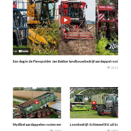
Een dag in de Flevopolder Jan Bakker landbouwbedrijf aardappel rooien , Wo
2612
Mydibel aardappelen rooien met drie Dewulf Kwatro’s op één veld. Voor het l
Loonbedrijf: Schimmel B.V. uit Scherpen
2755
2987