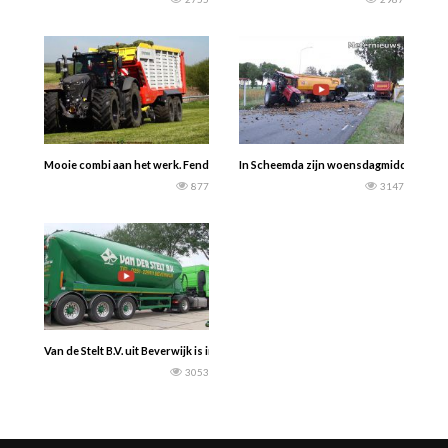
Mooie combi aan het werk. Fendt 930 met een Pöttinger Jumbo 7450. Landtechn
In Scheemda zijn woensdagmiddag een vr
877
3147
Van de Stelt B.V. uit Beverwijk is in Tjuchem ( Gron.) aan het vloeibare kali m
3053